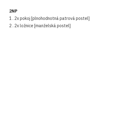
2NP
1 . 2x pokoj [plnohodnotná patrová postel]
2 . 2x ložnice [manželská postel]