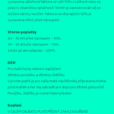
vystavena zálohová faktura ve výši 50% z celkové ceny za
pobyt s okamžitou splatností. Termín je zarezervován až po
složení zálohy na účet. Faktura na zbývajících 50% je
vystavena měsíc před nástupem.
Storno poplatky
60 – 30 dní před nástupem – 30%
29 – 15 dní pře nástupem – 70%
14 dní až den příjezdu – 100%
Děti
Pro malé hosty máme k zapůjčení:
dětskou postýlku a dětskou židličku.
V prvním patře je pro naše malé návštěvníky připravena truhla
plná hraček a her. Na zahradě je k dispozici dětské pískoviště.
Postýlku, židličku je nutné hlásit předem.
Kouření
V CELÉM OBJEKTU PLATÍ PŘÍSNÝ ZÁKAZ KOUŘENÍ!