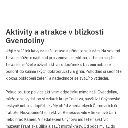
Aktivity a atrakce v blízkosti
Gvendolíny
Užijte si šálek kávy na naší terase a přidejte se k nám. Na severní
terase můžete najít klid pro zenovou meditaci, zatímco na jižní
terase si můžete užívat aktivní odpočinek u bazénu nebo se
ponořit do kulinářských dobrodružství u grilu. Pohodlně si sedněte
k oknu, obklopeni zelení, a nadechněte se svěžího vzduchu.
Pokud toužíte po více aktivním odpočinku mimo naši Gvendolínu,
můžete se vydat po stezkách kraje Toulava, navštívit Chýnovské
jeskyně nebo si dopřát skvělý oběd v nedalekých Černovicích či
Táboře. Nezapomeňte navštívit Benešovu vilu v Sezimově Ústí
nebo hrad Kámen. V nedalekém Chýnově můžete navštívit
muzeum Františka Bílka a zažít místní krásy. Od podzimu až do