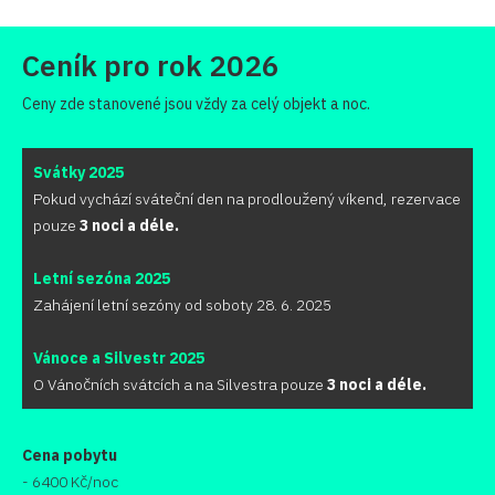
Ceník pro rok 2026
Ceny zde stanovené jsou vždy za celý objekt a noc.
Svátky 2025
Pokud vychází sváteční den na prodloužený víkend, rezervace
pouze
3 noci a déle.
Letní sezóna 2025
Zahájení letní sezóny od soboty 28. 6. 2025
Vánoce a Silvestr 2025
O Vánočních svátcích a na Silvestra pouze
3 noci a déle.
Cena pobytu
- 6400 Kč/noc