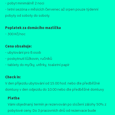
- pobyt minimálně 2 noci
- letní sezóna v měsících červenec až srpen pouze týdenní
pobyty od soboty do soboty.
Poplatek za domácího mazlíčka
- 300 Kč/noc
Cena obsahuje:
- ubytování pro 8 osob
- poskytnutí lůžkovin, ručníků
- tablety do myčky, utěrky, toaletní papír
Check in:
V den příjezdu ubytování od 15.00 hod. nebo dle předběžné
domluvy v den odjezdu do 10.00 nebo dle předběžné domluvy
Platba
Vámi objednaný termín je rezervován po složení zálohy 50% z
pobytové ceny. Do 3 pracovních dnů od rezervace bude