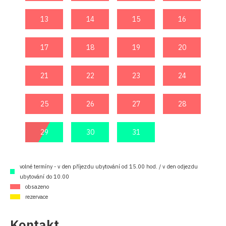
13
14
15
16
13
17
18
19
20
17
21
22
23
24
21
25
26
27
28
25
29
30
31
29
volné termíny - v den příjezdu ubytování od 15.00 hod. / v den odjezdu
ubytování do 10.00
obsazeno
rezervace
Kontakt