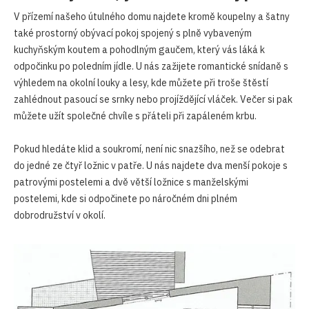
V přízemí našeho útulného domu najdete kromě koupelny a šatny
také prostorný obývací pokoj spojený s plně vybaveným
kuchyňským koutem a pohodlným gaučem, který vás láká k
odpočinku po poledním jídle. U nás zažijete romantické snídaně s
výhledem na okolní louky a lesy, kde můžete při troše štěstí
zahlédnout pasoucí se srnky nebo projíždějící vláček. Večer si pak
můžete užít společné chvíle s přáteli při zapáleném krbu.
Pokud hledáte klid a soukromí, není nic snazšího, než se odebrat
do jedné ze čtyř ložnic v patře. U nás najdete dva menší pokoje s
patrovými postelemi a dvě větší ložnice s manželskými
postelemi, kde si odpočinete po náročném dni plném
dobrodružství v okolí.