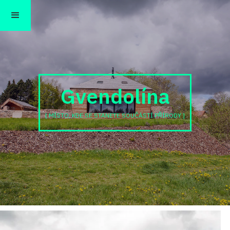
Gvendolína
[ MÍSTO, KDE SE STANETE SOUČÁSTÍ PŘÍRODY ]