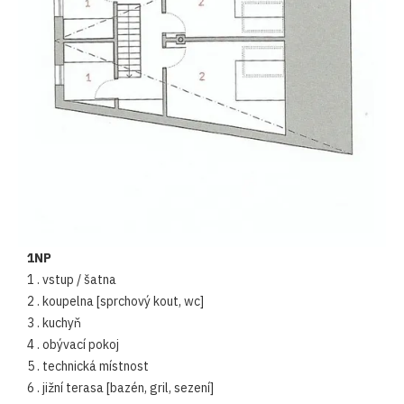
1NP
1 . vstup / šatna
2 . koupelna [sprchový kout, wc]
3 . kuchyň
4 . obývací pokoj
5 . technická místnost
6 . jižní terasa [bazén, gril, sezení]