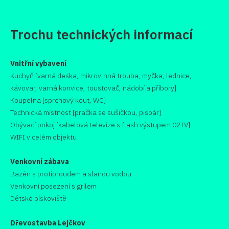
Trochu technických informací
Vnitřní vybavení
Kuchyň [varná deska, mikrovlnná trouba, myčka, lednice,
kávovar, varná konvice, toustovač, nádobí a příbory]
Koupelna [sprchový kout, WC]
Technická místnost [pračka se sušičkou, pisoár]
Obývací pokoj [kabelová televize s flash výstupem 02TV]
WIFI v celém objektu
Venkovní zábava
Bazén s protiproudem a slanou vodou
Venkovní posezení s grilem
Dětské pískoviště
Dřevostavba Lejčkov