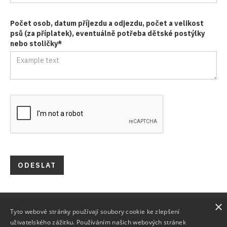
Počet osob, datum příjezdu a odjezdu, počet a velikost
psů (za příplatek), eventuálně potřeba dětské postýlky
nebo stoličky*
×
Gvendolína house
Tyto webové stránky používají soubory cookie ke zlepšení
Lejčkov 391 55
uživatelského zážitku. Používáním našich webových stránek